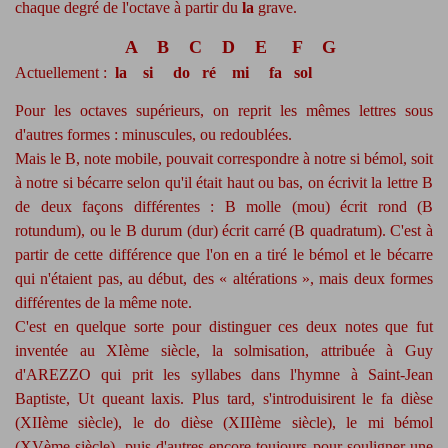
chaque degré de l'octave à partir du
la
grave.
A B C D E F G
Actuellement :
la si do ré mi fa sol
Pour les octaves supérieurs, on reprit les mêmes lettres sous
d'autres formes : minuscules, ou redoublées.
Mais le B, note mobile, pouvait correspondre à notre si bémol, soit
à notre si bécarre selon qu'il était haut ou bas, on écrivit la lettre B
de deux façons différentes : B molle (mou) écrit rond (B
rotundum), ou le B durum (dur) écrit carré (B quadratum). C'est à
partir de cette différence que l'on en a tiré le bémol et le bécarre
qui n'étaient pas, au début, des « altérations », mais deux formes
différentes de la même note.
C'est en quelque sorte pour distinguer ces deux notes que fut
inventée au XIème siècle, la solmisation, attribuée à Guy
d'AREZZO qui prit les syllabes dans l'hymne à Saint-Jean
Baptiste, Ut queant laxis. Plus tard, s'introduisirent le fa dièse
(XIIème siècle), le do dièse (XIIIème siècle), le mi bémol
(XVème siècle), puis d'autres encore toujours pour souligner une