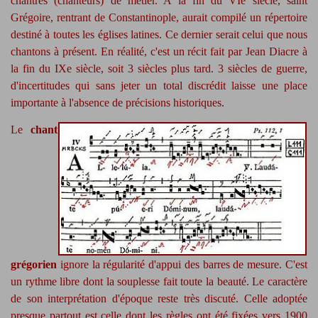
chantres (chanteurs) de métier. A la fin du VIe siècle, saint
Grégoire, rentrant de Constantinople, aurait compilé un répertoire
destiné à toutes les églises latines. Ce dernier serait celui que nous
chantons à présent. En réalité, c'est un récit fait par Jean Diacre à
la fin du IXe siècle, soit 3 siècles plus tard. 3 siècles de guerre,
d'incertitudes qui sans jeter un total discrédit laisse une place
importante à l'absence de précisions historiques.
Le
chant
grégorien
ignore la régularité d'appui des barres de mesure. C'est
un rythme libre dont la souplesse fait toute la beauté. Le caractère
de son interprétation d'époque reste très discuté. Celle adoptée
presque partout est celle dont les règles ont été fixées vers 1900